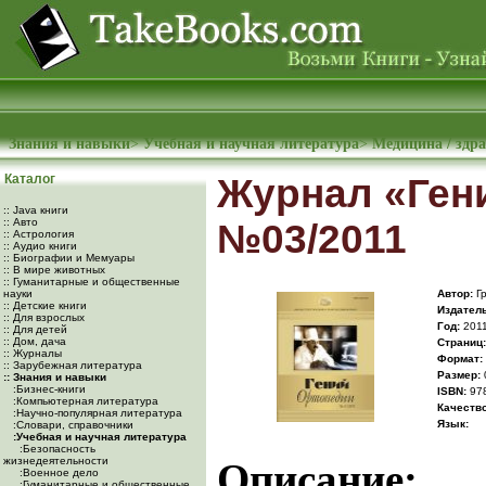
Знания и навыки
>
Учебная и научная литература
>
Медицина / здр
Каталог
Журнал «Ген
:: Java книги
:: Авто
№03/2011
:: Астрология
:: Аудио книги
:: Биографии и Мемуары
:: В мире животных
:: Гуманитарные и общественные
науки
Автор:
Гр
:: Детские книги
Издатель
:: Для взрослых
Год:
201
:: Для детей
:: Дом, дача
Cтраниц:
:: Журналы
Формат:
:: Зарубежная литература
Размер:
:: Знания и навыки
:Бизнес-книги
ISBN:
978
:Компьютерная литература
Качество
:Научно-популярная литература
Язык:
:Словари, справочники
:Учебная и научная литература
:Безопасность
жизнедеятельности
Описание:
:Военное дело
:Гуманитарные и общественные