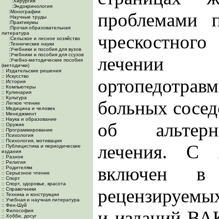
:Хирургия
:Эндокринология
:Монографии
проблемами 
:Научные труды
:Практикумы
:Прочая образовательная
литература
чрескостног
:Сельское и лесное хозяйство
:Технические науки
:Учебники и пособия для вузов
:Учебники и пособия для ссузов
лечении
:Учебно-методические пособия
(методички)
:: Издательские решения
:: Искусство
ортопедотравм
:: История
:: Компьютеры
:: Кулинария
:: Культура
больных сосед
:: Легкое чтение
:: Медицина и человек
:: Менеджмент
:: Наука и образование
об альтерн
:: Оружие
:: Программирование
:: Психология
:: Психология, мотивация
лечения. С 
:: Публицистика и периодические
издания
:: Разное
:: Религия
включен в
:: Родителям
:: Серьезное чтение
:: Спорт
:: Спорт, здоровье, красота
рецензируемы
:: Справочники
:: Техника и конструкции
:: Учебная и научная литература
:: Фен-Шуй
и изданий ВА
:: Философия
:: Хобби, досуг