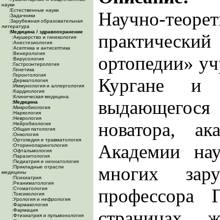
науки
:Естественные науки
Научно-те
:Задачники
:Зарубежная образовательная
литература
:Медицина / здравоохранение
практическ
:Акушерство и гинекология
:Анестезиология
:Асептика и антисептика
:Венерология
ортопедии» уч
:Вирусология
:Гастроэнтерология
:Генетика
:Геронтология
Кургане и 
:Дерматология
:Иммунология и аллергология
:Кардиология
:Клиническая медицина
выдающегося
:Медицина
:Микробиология
:Наркология
:Неврология
новатора, ак
:Нейробиология
:Общая патология
:Онкология
:Ортопедия и травматология
Академии нау
:Оториноларингология
:Офтальмология
:Паразитология
:Педиатрия и неонатология
многих зару
:Прикладные отрасли
медицины
:Психиатрия
:Реаниматология
профессора 
:Стоматология
:Токсикология
:Урология и нефрология
:Фармакология
:Фармация
страницах 
:Фтизиатрия и пульмонология