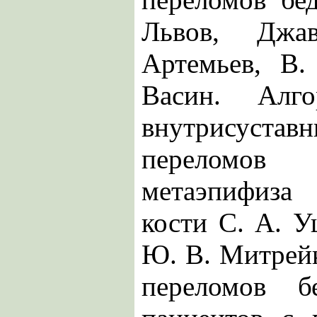
Львов, Дж
Артемьев, В.
Васин. Алго
внутрисуста
переломо
метаэпифиз
кости С. А. У
Ю. В. Митрейк
переломов б