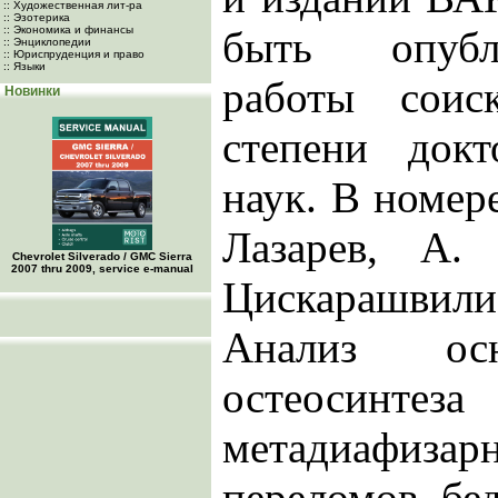
:: Художественная лит-ра
:: Эзотерика
:: Экономика и финансы
быть опубл
:: Энциклопедии
:: Юриспруденция и право
:: Языки
работы соис
Новинки
степени док
наук. В номере
Лазарев, А.
Chevrolet Silverado / GMC Sierra
2007 thru 2009, service e-manual
Цискарашвили
Анализ ос
остеосинт
метадиафиза
переломов бе