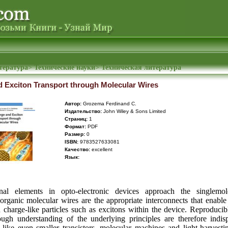
тература
>
Технические науки
>
Техническая литература
 Exciton Transport through Molecular Wires
Автор:
Grozema Ferdinand C.
Издательство:
John Wiley & Sons Limited
Cтраниц:
1
Формат:
PDF
Размер:
0
ISBN:
9783527633081
Качество:
excellent
Язык:
nal elements in opto-electronic devices approach the singlemole
organic molecular wires are the appropriate interconnects that enable 
 charge-like particles such as excitons within the device. Reproducib
ugh understanding of the underlying principles are therefore indis
s like even smaller transistors, molecular machines and light-harvestin