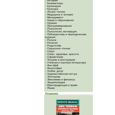
:: История
:: Компьютеры
:: Кулинария
:: Культура
:: Легкое чтение
:: Медицина и человек
:: Менеджмент
:: Наука и образование
:: Оружие
:: Программирование
:: Психология
:: Психология, мотивация
:: Публицистика и периодические
издания
:: Разное
:: Религия
:: Родителям
:: Серьезное чтение
:: Спорт
:: Спорт, здоровье, красота
:: Справочники
:: Техника и конструкции
:: Учебная и научная литература
:: Фен-Шуй
:: Философия
:: Хобби, досуг
:: Художественная лит-ра
:: Эзотерика
:: Экономика и финансы
:: Энциклопедии
:: Юриспруденция и право
:: Языки
Новинки