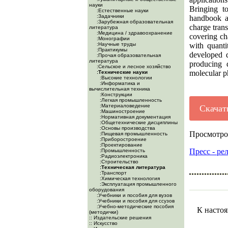
науки
Bringing to
:Естественные науки
:Задачники
handbook an
:Зарубежная образовательная
charge trans
литература
:Медицина / здравоохранение
covering ch
:Монографии
:Научные труды
with quanti
:Практикумы
developed d
:Прочая образовательная
литература
producing d
:Сельское и лесное хозяйство
molecular ph
:Технические науки
:Высокие технологии
:Информатика и
вычислительная техника
:Конструкции
:Легкая промышленность
:Материаловедение
Скачат
:Машиностроение
:Нормативная документация
:Общетехнические дисциплины
:Основы производства
Просмотро
:Пищевая промышленность
:Приборостроение
:Проектирование
Пресс - ре
:Промышленность
:Радиоэлектроника
:Строительство
:Техническая литература
:Транспорт
:Химическая технология
:Эксплуатация промышленного
оборудования
:Учебники и пособия для вузов
:Учебники и пособия для ссузов
:Учебно-методические пособия
К настоя
(методички)
:: Издательские решения
:: Искусство