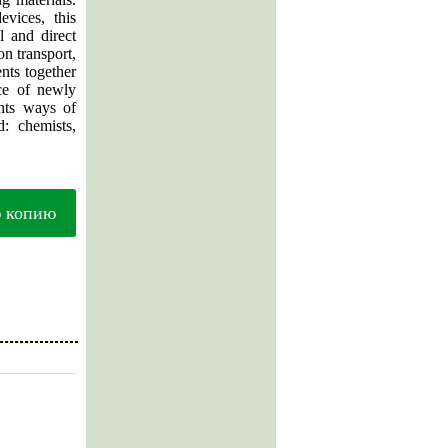
evices, this
l and direct
on transport,
nts together
nce of newly
ghts ways of
d: chemists,
ю копию