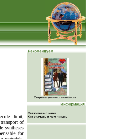
Рекомендуем
Секреты уличных знакомств
Информация
Свяжитесь с нами
cule limit,
Как скачать и чем читать
transport of
le syntheses
pensable for
g materials.