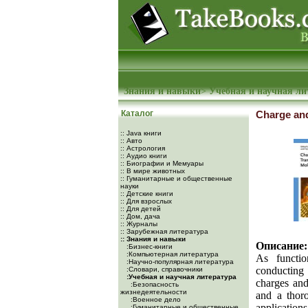
Знания и навыки
>
Учебная и научная ли
Каталог
Charge and
:: Java книги
:: Авто
:: Астрология
:: Аудио книги
:: Биографии и Мемуары
:: В мире животных
:: Гуманитарные и общественные
науки
:: Детские книги
:: Для взрослых
:: Для детей
:: Дом, дача
:: Журналы
:: Зарубежная литература
:: Знания и навыки
Описание:
:Бизнес-книги
:Компьютерная литература
As functio
:Научно-популярная литература
conducting 
:Словари, справочники
:Учебная и научная литература
charges and
:Безопасность
жизнедеятельности
and a thoro
:Военное дело
application
:Гуманитарные и общественные