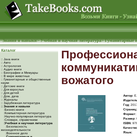
Знания и навыки
>
Учебная и научная литература
>
Гуманитарные и
Каталог
Профессиона
:: Java книги
:: Авто
коммуникати
:: Астрология
:: Аудио книги
:: Биографии и Мемуары
вожатого
:: В мире животных
:: Гуманитарные и общественные
науки
:: Детские книги
:: Для взрослых
:: Для детей
Автор:
Е.
:: Дом, дача
:: Журналы
Издатель
:: Зарубежная литература
Год:
201
:: Знания и навыки
Cтраниц:
:Бизнес-книги
:Компьютерная литература
Формат:
:Научно-популярная литература
Размер:
:Словари, справочники
:Учебная и научная литература
ISBN:
978
:Безопасность
Качество
жизнедеятельности
Язык:
:Военное дело
:Гуманитарные и