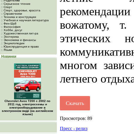
:: Родителям
:: Серьезное чтение
рекоменда
:: Спорт
:: Спорт, здоровье, красота
:: Справочники
:: Техника и конструкции
вожатому, т
:: Учебная и научная литература
:: Фен-Шуй
:: Философия
:: Хобби, досуг
:: Художественная лит-ра
этических н
:: Эзотерика
:: Экономика и финансы
:: Энциклопедии
:: Юриспруденция и право
коммуникати
:: Языки
Новинки
многом зависи
летнего отдыха
Chevrolet Aveo Т200 с 2002 по
Скачать
2011 год, электросхемы и
электрооборудование в
электронном виде (на английском
языке)
Просмотров: 89
Пресс - релиз