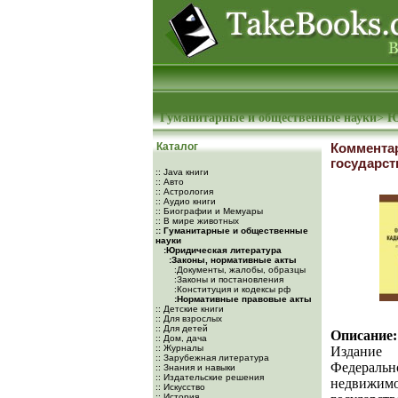
Гуманитарные и общественные науки
>
Ю
Каталог
Комментар
государст
:: Java книги
:: Авто
:: Астрология
:: Аудио книги
:: Биографии и Мемуары
:: В мире животных
:: Гуманитарные и общественные
науки
:Юридическая литература
:Законы, нормативные акты
:Документы, жалобы, образцы
:Законы и постановления
:Конституция и кодексы рф
:Нормативные правовые акты
:: Детские книги
:: Для взрослых
:: Для детей
Описание:
:: Дом, дача
:: Журналы
Издание 
:: Зарубежная литература
Федеральн
:: Знания и навыки
:: Издательские решения
недвижимо
:: Искусство
:: История