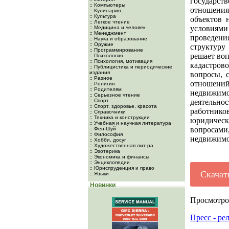
государств
:: Компьютеры
отношения
:: Кулинария
:: Культура
объектов 
:: Легкое чтение
условиями
:: Медицина и человек
:: Менеджмент
проведени
:: Наука и образование
:: Оружие
структуру
:: Программирование
решает во
:: Психология
:: Психология, мотивация
кадастров
:: Публицистика и периодические
издания
вопросы, 
:: Разное
отношений
:: Религия
:: Родителям
недвижимо
:: Серьезное чтение
:: Спорт
деятельно
:: Спорт, здоровье, красота
работник
:: Справочники
:: Техника и конструкции
юридическ
:: Учебная и научная литература
вопросам
:: Фен-Шуй
:: Философия
недвижимо
:: Хобби, досуг
:: Художественная лит-ра
:: Эзотерика
:: Экономика и финансы
:: Энциклопедии
:: Юриспруденция и право
Скачат
:: Языки
Новинки
Просмотро
Пресс - ре