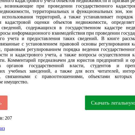
енного кадастрового учета объектов недвижимости и призван р
, возникающие при проведении государственного кадастро
недвижимости, территориальных и функциональных зон, зон
 использования территорий, а также устанавливает порядок
я кадастровой оценки объектов недвижимости, определяе
 сведений, содержащихся в государственном кадастре нед
просы информационного взаимодействия при проведении госуда
ого учета и предоставления таких сведений. В книге рассм
связанные с установлением правовой основы регулирования к
, правовым регулированием порядка ведения государственног
сти и кадастрового учета, а также вопросы осуществления к
сти. Комментарий предназначен для юристов предприятий и ор
ов органов государственной власти, студентов и препо
их учебных заведений, а также для всех читателей, инте
и, связанными с правоотношениями, объектами которых 
е имущество.
ь
Скачать легальну
в: 207
лиз