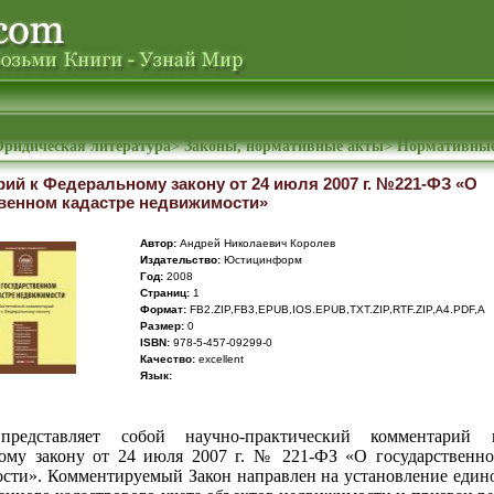
ридическая литература
>
Законы, нормативные акты
>
Нормативные
ий к Федеральному закону от 24 июля 2007 г. №221-ФЗ «О
венном кадастре недвижимости»
Автор:
Андрей Николаевич Королев
Издательство:
Юстицинформ
Год:
2008
Cтраниц:
1
Формат:
FB2.ZIP,FB3,EPUB,IOS.EPUB,TXT.ZIP,RTF.ZIP,A4.PDF,A
Размер:
0
ISBN:
978-5-457-09299-0
Качество:
excellent
Язык:
представляет собой научно-практический комментарий
ому закону от 24 июля 2007 г. № 221-ФЗ «О государственно
сти». Комментируемый Закон направлен на установление един