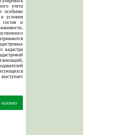
егулировать
вого учета
 с особыми
 и условия
т состав и
вижимости,
рственного
атриваются
адастровых
о кадастра
адастровой
ганизаций,
давателей
ресующихся
выступает
ю копию