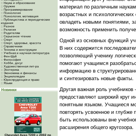
:: Наука и образование
материал по различным наукам
:: Оружие
:: Программирование
:: Психология
возрастных и психологических
:: Психология, мотивация
:: Публицистика и периодические
овладеть новыми понятиями, за
издания
:: Разное
возможность применить получен
:: Религия
:: Родителям
:: Серьезное чтение
Одной из основных функций уч
:: Спорт
:: Спорт, здоровье, красота
:: Справочники
В них содержится последовате
:: Техника и конструкции
:: Учебная и научная литература
позволяющий ученику логичес
:: Фен-Шуй
:: Философия
помогают учащимся разобратьс
:: Хобби, досуг
:: Художественная лит-ра
:: Эзотерика
информацию в структурированн
:: Экономика и финансы
:: Энциклопедии
и синтезировать новые факты.
:: Юриспруденция и право
:: Языки
Другая важная роль учебников 
Новинки
предоставляют широкий круг и
понятным языком. Учащиеся мо
повторять усвоенное и глубже 
быть использованы вне учебно
расширения общего кругозора.
Chevrolet Aveo Т200 с 2002 по