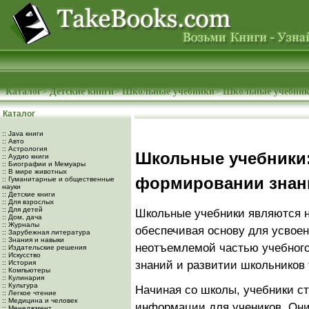
Каталог
>
Детские книги
>
Школьные учебники
>
Школьные учебники
Каталог
:: Java книги
:: Авто
:: Астрология
Школьные учебники:
:: Аудио книги
:: Биографии и Мемуары
:: В мире животных
формировании знан
:: Гуманитарные и общественные
науки
:: Детские книги
:: Для взрослых
:: Для детей
Школьные учебники являются 
:: Дом, дача
:: Журналы
обеспечивая основу для усвое
:: Зарубежная литература
:: Знания и навыки
неотъемлемой частью учебного
:: Издательские решения
:: Искусство
:: История
знаний и развитии школьников 
:: Компьютеры
:: Кулинария
:: Культура
Начиная со школы, учебники с
:: Легкое чтение
:: Медицина и человек
информации для учеников. Он
:: Менеджмент