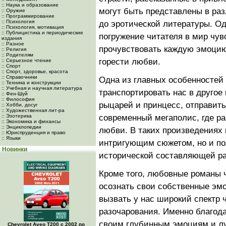
:: Наука и образование
могут быть представлены в раз
:: Оружие
:: Программирование
:: Психология
до эротической литературы. Од
:: Психология, мотивация
:: Публицистика и периодические
погружение читателя в мир чу
издания
:: Разное
прочувствовать каждую эмоцию 
:: Религия
:: Родителям
горести любви.
:: Серьезное чтение
:: Спорт
:: Спорт, здоровье, красота
:: Справочники
Одна из главных особенностей
:: Техника и конструкции
:: Учебная и научная литература
транспортировать нас в другое
:: Фен-Шуй
:: Философия
рыцарей и принцесс, отправить
:: Хобби, досуг
:: Художественная лит-ра
:: Эзотерика
современный мегаполис, где р
:: Экономика и финансы
:: Энциклопедии
любви. В таких произведениях
:: Юриспруденция и право
:: Языки
интригующим сюжетом, но и по
Новинки
исторической составляющей ра
Кроме того, любовные романы 
осознать свои собственные эм
вызвать у нас широкий спектр ч
разочарования. Именно благода
своим глубинным эмоциям и лу
Chevrolet Aveo Т200 с 2002 по