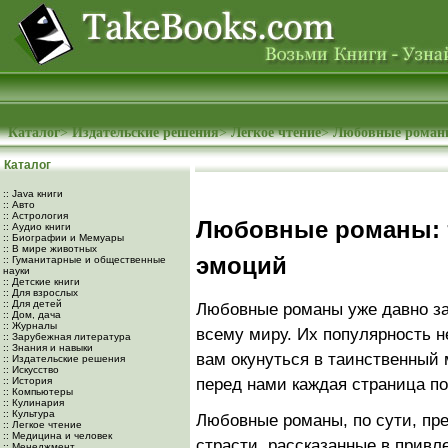
Каталог
>
Издательские решения
>
Легкое чтение
>
Любовные роман
Каталог
:: Java книги
:: Авто
:: Астрология
Любовные романы: т
:: Аудио книги
:: Биографии и Мемуары
:: В мире животных
эмоций
:: Гуманитарные и общественные
науки
:: Детские книги
:: Для взрослых
:: Для детей
Любовные романы уже давно за
:: Дом, дача
:: Журналы
всему миру. Их популярность н
:: Зарубежная литература
:: Знания и навыки
вам окунуться в таинственный 
:: Издательские решения
:: Искусство
:: История
перед нами каждая страница п
:: Компьютеры
:: Кулинария
:: Культура
Любовные романы, по сути, пр
:: Легкое чтение
:: Медицина и человек
страсти, рассказанные в привл
:: Менеджмент