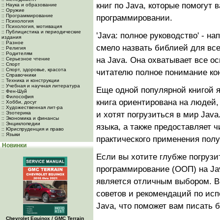
книг по Java, которые помогут
:: Наука и образование
:: Оружие
:: Программирование
программировании.
:: Психология
:: Психология, мотивация
:: Публицистика и периодические
'Java: полное руководство' - н
издания
:: Разное
смело назвать библией для в
:: Религия
:: Родителям
на Java. Она охватывает все о
:: Серьезное чтение
:: Спорт
:: Спорт, здоровье, красота
читателю полное понимание ко
:: Справочники
:: Техника и конструкции
:: Учебная и научная литература
Еще одной популярной книгой яв
:: Фен-Шуй
:: Философия
книга ориентирована на людей
:: Хобби, досуг
:: Художественная лит-ра
:: Эзотерика
и хотят погрузиться в мир Jav
:: Экономика и финансы
:: Энциклопедии
языка, а также предоставляет 
:: Юриспруденция и право
:: Языки
практического применения пол
Новинки
Если вы хотите глубже погрузи
программирование (ООП) на Java
является отличным выбором. В 
советов и рекомендаций по ис
Java, что поможет вам писать
Chevrolet Equinox / GMC Terrain