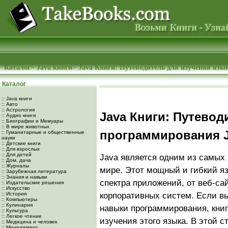
Каталог
>
Java книги
>
Java Книги: Путеводитель для изучения язы
Каталог
:: Java книги
:: Авто
:: Астрология
Java Книги: Путевод
:: Аудио книги
:: Биографии и Мемуары
:: В мире животных
программирования 
:: Гуманитарные и общественные
науки
:: Детские книги
:: Для взрослых
:: Для детей
Java является одним из самых
:: Дом, дача
:: Журналы
мире. Этот мощный и гибкий яз
:: Зарубежная литература
:: Знания и навыки
спектра приложений, от веб-с
:: Издательские решения
:: Искусство
:: История
корпоративных систем. Если вы
:: Компьютеры
:: Кулинария
навыки программирования, кни
:: Культура
:: Легкое чтение
изучения этого языка. В этой 
:: Медицина и человек
:: Менеджмент