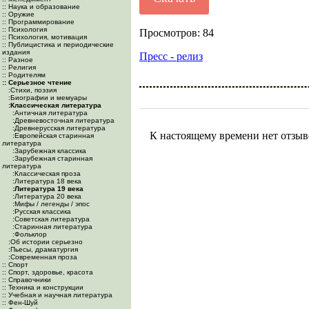
:: Наука и образование
:: Оружие
:: Программирование
:: Психология
Просмотров: 84
:: Психология, мотивация
:: Публицистика и периодические
издания
Пресс - релиз
:: Разное
:: Религия
:: Родителям
:: Серьезное чтение
:Cтихи, поэзия
:Биографии и мемуары
:Классическая литература
:Античная литература
:Древневосточная литература
:Древнерусская литература
К настоящему времени нет отзыв
:Европейская старинная
литература
:Зарубежная классика
:Зарубежная старинная
литература
:Классическая проза
:Литература 18 века
:Литература 19 века
:Литература 20 века
:Мифы / легенды / эпос
:Русская классика
:Советская литература
:Старинная литература
:Фольклор
:Об истории серьезно
:Пьесы, драматургия
:Современная проза
:: Спорт
:: Спорт, здоровье, красота
:: Справочники
:: Техника и конструкции
:: Учебная и научная литература
:: Фен-Шуй