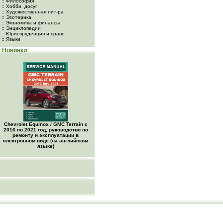
:: Философия
:: Хобби, досуг
:: Художественная лит-ра
:: Эзотерика
:: Экономика и финансы
:: Энциклопедии
:: Юриспруденция и право
:: Языки
Новинки
Chevrolet Equinox / GMC Terrain c
2016 по 2021 год, руководство по
ремонту и эксплуатации в
электронном виде (на английском
языке)