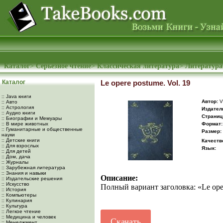
Каталог
>
Серьезное чтение
>
Классическая литература
>
Литература
Каталог
Le opere postume. Vol. 19
:: Java книги
Автор:
Vi
:: Авто
:: Астрология
Издател
:: Аудио книги
Cтраниц
:: Биографии и Мемуары
:: В мире животных
Формат:
:: Гуманитарные и общественные
Размер:
науки
:: Детские книги
Качеств
:: Для взрослых
Язык:
:: Для детей
:: Дом, дача
:: Журналы
:: Зарубежная литература
:: Знания и навыки
Описание:
:: Издательские решения
:: Искусство
Полный вариант заголовка: «Le opere 
:: История
:: Компьютеры
:: Кулинария
:: Культура
:: Легкое чтение
:: Медицина и человек
Скачать
:: Менеджмент