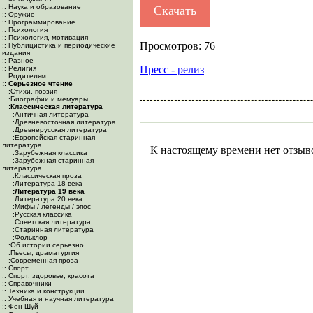
:: Наука и образование
Скачать
:: Оружие
:: Программирование
:: Психология
:: Психология, мотивация
Просмотров: 76
:: Публицистика и периодические
издания
:: Разное
Пресс - релиз
:: Религия
:: Родителям
:: Серьезное чтение
:Cтихи, поэзия
:Биографии и мемуары
:Классическая литература
:Античная литература
:Древневосточная литература
:Древнерусская литература
:Европейская старинная
литература
К настоящему времени нет отзыв
:Зарубежная классика
:Зарубежная старинная
литература
:Классическая проза
:Литература 18 века
:Литература 19 века
:Литература 20 века
:Мифы / легенды / эпос
:Русская классика
:Советская литература
:Старинная литература
:Фольклор
:Об истории серьезно
:Пьесы, драматургия
:Современная проза
:: Спорт
:: Спорт, здоровье, красота
:: Справочники
:: Техника и конструкции
:: Учебная и научная литература
:: Фен-Шуй