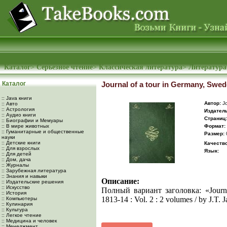
Каталог
>
Серьезное чтение
>
Классическая литература
>
Литература
Каталог
Journal of a tour in Germany, Swede
:: Java книги
Автор:
Jo
:: Авто
:: Астрология
Издатель
:: Аудио книги
Cтраниц:
:: Биографии и Мемуары
:: В мире животных
Формат:
:: Гуманитарные и общественные
Размер:
науки
:: Детские книги
Качество
:: Для взрослых
Язык:
:: Для детей
:: Дом, дача
:: Журналы
:: Зарубежная литература
:: Знания и навыки
Описание:
:: Издательские решения
:: Искусство
Полный вариант заголовка: «Journa
:: История
1813-14 : Vol. 2 : 2 volumes / by J.T. 
:: Компьютеры
:: Кулинария
:: Культура
:: Легкое чтение
:: Медицина и человек
:: Менеджмент