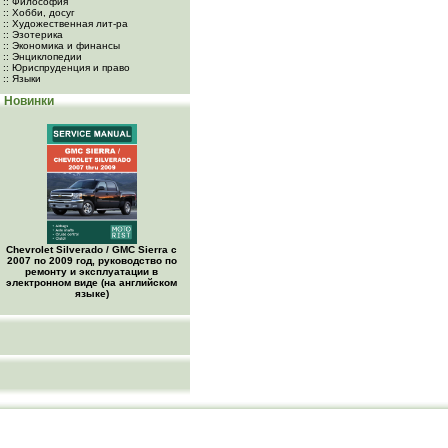
:: Философия
:: Хобби, досуг
:: Художественная лит-ра
:: Эзотерика
:: Экономика и финансы
:: Энциклопедии
:: Юриспруденция и право
:: Языки
Новинки
Chevrolet Silverado / GMC Sierra с
2007 по 2009 год, руководство по
ремонту и эксплуатации в
электронном виде (на английском
языке)