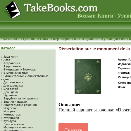
Каталог
>
Публицистика и периодические издания
>
Публицистическ
Каталог
Dissertation sur le monument de l
:: Java книги
Автор:
Гр
:: Авто
:: Астрология
Издатель
:: Аудио книги
Cтраниц:
:: Биографии и Мемуары
:: В мире животных
Формат:
:: Гуманитарные и общественные
Размер:
науки
:: Детские книги
Качество
:: Для взрослых
Язык:
:: Для детей
:: Дом, дача
:: Журналы
:: Зарубежная литература
:: Знания и навыки
Описание:
:: Издательские решения
:: Искусство
Полный вариант заголовка: «Dissertat
:: История
:: Компьютеры
:: Кулинария
:: Культура
:: Легкое чтение
:: Медицина и человек
Скачать
:: Менеджмент