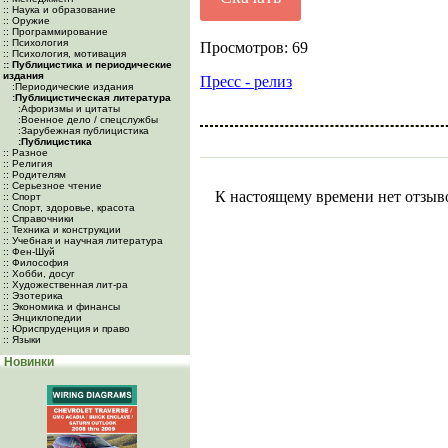
:: Наука и образование
:: Оружие
:: Программирование
:: Психология
Просмотров: 69
:: Психология, мотивация
:: Публицистика и периодические
издания
Пресс - релиз
:Периодические издания
:Публицистическая литература
:Афоризмы и цитаты
:Военное дело / спецслужбы
:Зарубежная публицистика
:Публицистика
:: Разное
:: Религия
:: Родителям
:: Серьезное чтение
К настоящему времени нет отзыв
:: Спорт
:: Спорт, здоровье, красота
:: Справочники
:: Техника и конструкции
:: Учебная и научная литература
:: Фен-Шуй
:: Философия
:: Хобби, досуг
:: Художественная лит-ра
:: Эзотерика
:: Экономика и финансы
:: Энциклопедии
:: Юриспруденция и право
:: Языки
Новинки